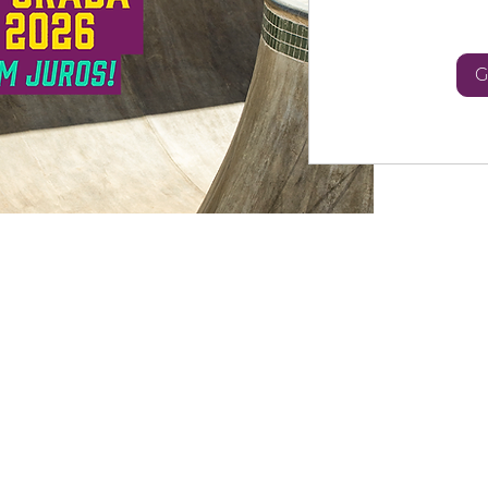
3.100
Reais
brasileiros
G