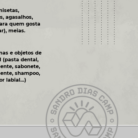
isetas,
s,
agasalhos,
ara quem gosta
r), meias.
mas e objetos de
 (pasta dental,
ente, sabonete,
lente, shampoo,
or labial…)