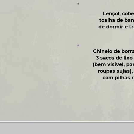
Lençol, cobe
toalha de ban
de dormir e tr
Chinelo de borra
3 sacos de lix
(bem visível, pa
roupas sujas),
com pilhas r