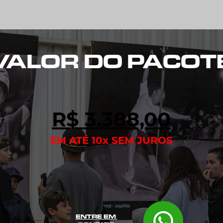
VALOR DO PACOT
R$ 3.388,00
EM ATÉ 10x S
E
M JUROS
ENTRE EM