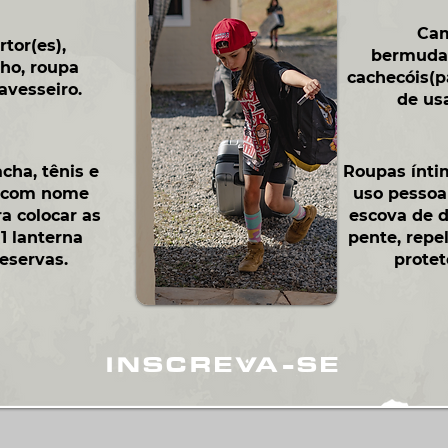
Cam
rtor(es),
bermuda
ho, roupa
cachecóis
(p
avesseiro.
de
usa
cha, tênis e
Roupas ínti
o com nome
uso pessoal
ra colocar as
escova de d
 1 lanterna
pente, repe
eservas.
protet
INSCREVA-SE