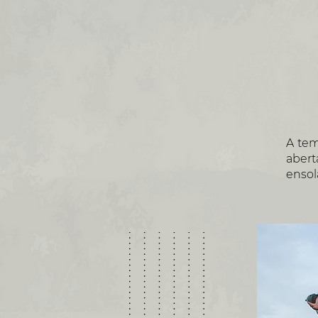
A tem
aber
ensol