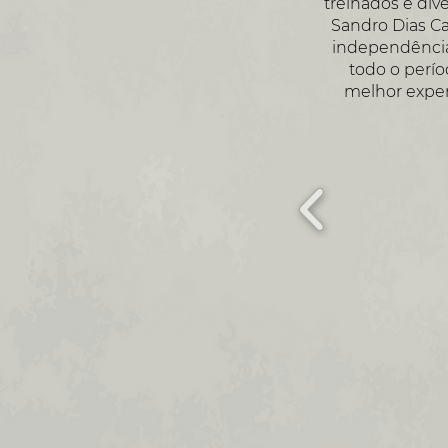
treinados e dive
Sandro Dias C
independência,
todo o perío
melhor exper